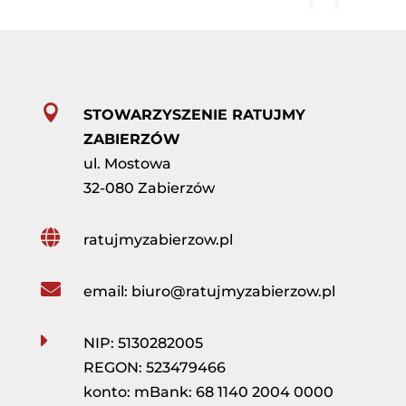

STOWARZYSZENIE RATUJMY
ZABIERZÓW
ul. Mostowa
32-080 Zabierzów

ratujmyzabierzow.pl

email
:
biuro@ratujmyzabierzow.pl

NIP: 5130282005
REGON: 523479466
konto: mBank:
68 1140 2004 0000